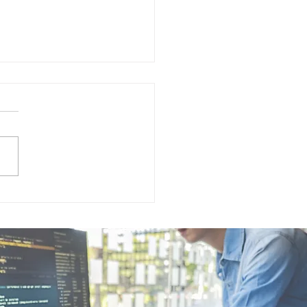
ulo de programación
minado