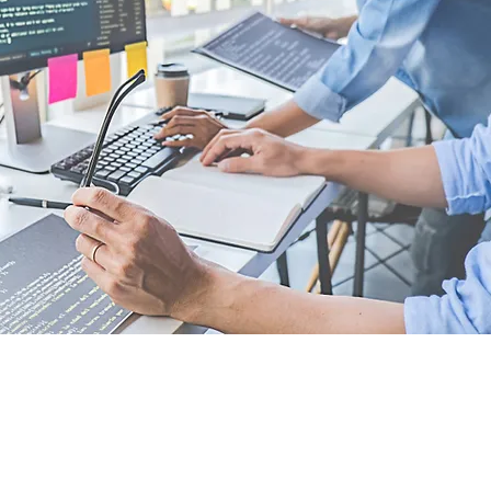
ómo más
e?