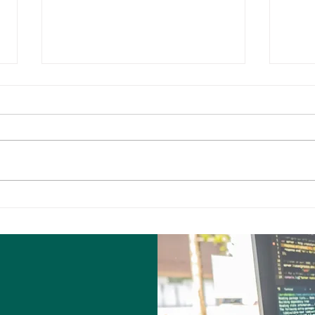
Automatización de
Mód
Cresta y Pie de Banco del
de 
Diseño, y Construcción
de Rampas con
Opencontour
a