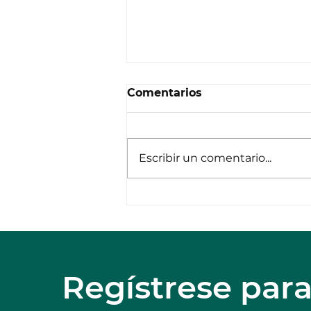
Comentarios
Escribir un comentario...
Módulo de Apilamiento,
una herramienta
revolucionaria que está
transformando la
industria.
Regístrese par