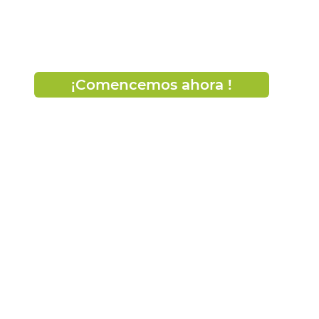
re las soluciones mineras de la próxima ge
¡Comencemos ahora !
Soporte
Atención al cliente
Contáctenos