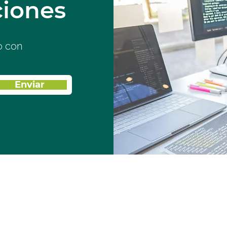
ciones
o con
Enviar
 curiosidad de c
odemos ayudart